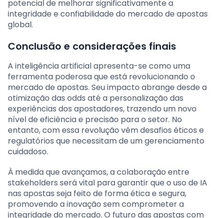
potencial de melhorar significativamente a
integridade e confiabilidade do mercado de apostas
global.
Conclusão e considerações finais
A inteligência artificial apresenta-se como uma
ferramenta poderosa que está revolucionando o
mercado de apostas. Seu impacto abrange desde a
otimização das odds até a personalização das
experiências dos apostadores, trazendo um novo
nível de eficiência e precisão para o setor. No
entanto, com essa revolução vêm desafios éticos e
regulatórios que necessitam de um gerenciamento
cuidadoso.
À medida que avançamos, a colaboração entre
stakeholders será vital para garantir que o uso de IA
nas apostas seja feito de forma ética e segura,
promovendo a inovação sem comprometer a
integridade do mercado. O futuro das apostas com