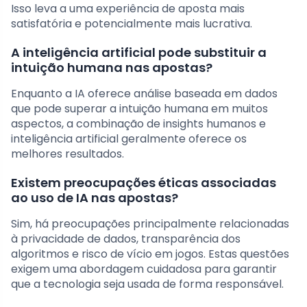
Isso leva a uma experiência de aposta mais
satisfatória e potencialmente mais lucrativa.
A inteligência artificial pode substituir a
intuição humana nas apostas?
Enquanto a IA oferece análise baseada em dados
que pode superar a intuição humana em muitos
aspectos, a combinação de insights humanos e
inteligência artificial geralmente oferece os
melhores resultados.
Existem preocupações éticas associadas
ao uso de IA nas apostas?
Sim, há preocupações principalmente relacionadas
à privacidade de dados, transparência dos
algoritmos e risco de vício em jogos. Estas questões
exigem uma abordagem cuidadosa para garantir
que a tecnologia seja usada de forma responsável.