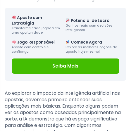
Aposte com
Potencial de Lucro
Estratégia
Ganhos reais com decisões
Transforme cada jogada em
inteligentes.
uma oportunidade.
Jogo Responsável
Comece Agora
Aposte com controle e
Explore as melhores opções de
confiança.
aposta hoje mesmo!
Saiba Mais
Ao explorar o impacto da inteligência artificial nas
apostas, devemos primeiro entender suas
aplicações mais básicas. Enquanto alguns podem
ver as apostas como baseadas principalmente na
sorte, a IA demonstra que há espaço significativo
para análise e estratégia. Com algoritmos