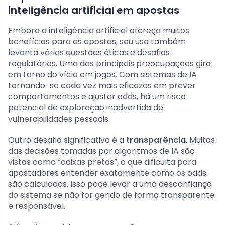
inteligência artificial em apostas
Embora a inteligência artificial ofereça muitos
benefícios para as apostas, seu uso também
levanta várias questões éticas e desafios
regulatórios. Uma das principais preocupações gira
em torno do vício em jogos. Com sistemas de IA
tornando-se cada vez mais eficazes em prever
comportamentos e ajustar odds, há um risco
potencial de exploração inadvertida de
vulnerabilidades pessoais.
Outro desafio significativo é a
transparência
. Muitas
das decisões tomadas por algoritmos de IA são
vistas como “caixas pretas”, o que dificulta para
apostadores entender exatamente como os odds
são calculados. Isso pode levar a uma desconfiança
do sistema se não for gerido de forma transparente
e responsável.