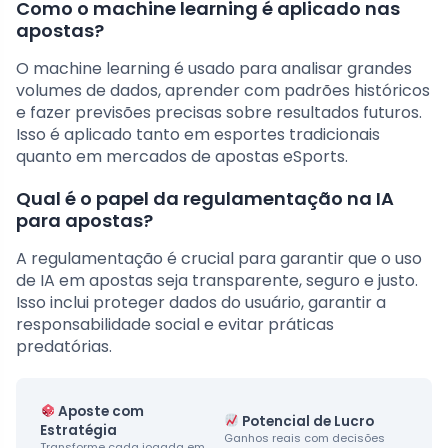
Como o machine learning é aplicado nas
apostas?
O machine learning é usado para analisar grandes
volumes de dados, aprender com padrões históricos
e fazer previsões precisas sobre resultados futuros.
Isso é aplicado tanto em esportes tradicionais
quanto em mercados de apostas eSports.
Qual é o papel da regulamentação na IA
para apostas?
A regulamentação é crucial para garantir que o uso
de IA em apostas seja transparente, seguro e justo.
Isso inclui proteger dados do usuário, garantir a
responsabilidade social e evitar práticas
predatórias.
Aposte com
Potencial de Lucro
Estratégia
Ganhos reais com decisões
Transforme cada jogada em