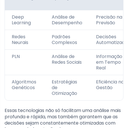
Deep
Análise de
Precisão na
Learning
Desempenho
Previsão
Redes
Padrões
Decisões
Neurais
Complexos
Automatizada
PLN
Análise de
Informação
Redes Sociais
em Tempo
Real
Algoritmos
Estratégias
Eficiência na
Genéticos
de
Gestão
Otimização
Essas tecnologias não só facilitam uma análise mais
profunda e rápida, mas também garantem que as
decisões sejam constantemente otimizadas com