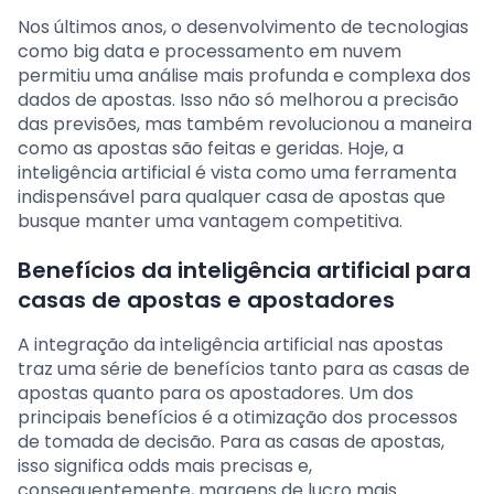
Nos últimos anos, o desenvolvimento de tecnologias
como big data e processamento em nuvem
permitiu uma análise mais profunda e complexa dos
dados de apostas. Isso não só melhorou a precisão
das previsões, mas também revolucionou a maneira
como as apostas são feitas e geridas. Hoje, a
inteligência artificial é vista como uma ferramenta
indispensável para qualquer casa de apostas que
busque manter uma vantagem competitiva.
Benefícios da inteligência artificial para
casas de apostas e apostadores
A integração da inteligência artificial nas apostas
traz uma série de benefícios tanto para as casas de
apostas quanto para os apostadores. Um dos
principais benefícios é a otimização dos processos
de tomada de decisão. Para as casas de apostas,
isso significa odds mais precisas e,
consequentemente, margens de lucro mais