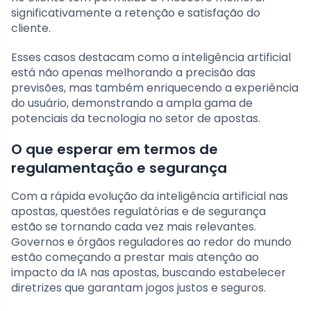
significativamente a retenção e satisfação do
cliente.
Esses casos destacam como a inteligência artificial
está não apenas melhorando a precisão das
previsões, mas também enriquecendo a experiência
do usuário, demonstrando a ampla gama de
potenciais da tecnologia no setor de apostas.
O que esperar em termos de
regulamentação e segurança
Com a rápida evolução da inteligência artificial nas
apostas, questões regulatórias e de segurança
estão se tornando cada vez mais relevantes.
Governos e órgãos reguladores ao redor do mundo
estão começando a prestar mais atenção ao
impacto da IA nas apostas, buscando estabelecer
diretrizes que garantam jogos justos e seguros.