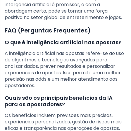
inteligência artificial é promissor, e com a
abordagem certa, pode se tornar uma força
positiva no setor global de entretenimento e jogos.
FAQ (Perguntas Frequentes)
O que é inteligência artificial nas apostas?
A inteligência artificial nas apostas refere-se ao uso
de algoritmos e tecnologias avançadas para
analisar dados, prever resultados e personalizar
experiências de apostas. Isso permite uma melhor
precisão nas odds e um melhor atendimento aos
apostadores.
Quais são os principais benefícios da IA
para os apostadores?
Os benefícios incluem previsões mais precisas,
experiências personalizadas, gestão de riscos mais
eficaz e transparência nas operações de apostas.