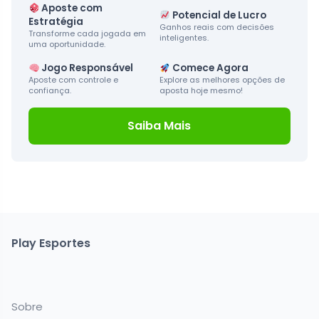
Aposte com
Potencial de Lucro
Estratégia
Ganhos reais com decisões
Transforme cada jogada em
inteligentes.
uma oportunidade.
Jogo Responsável
Comece Agora
Aposte com controle e
Explore as melhores opções de
confiança.
aposta hoje mesmo!
Saiba Mais
Play Esportes
Sobre