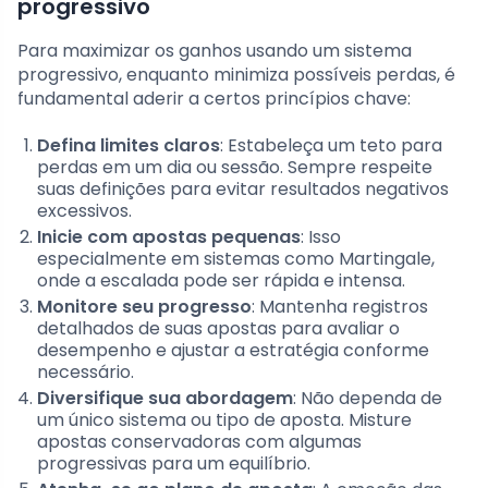
progressivo
Para maximizar os ganhos usando um sistema
progressivo, enquanto minimiza possíveis perdas, é
fundamental aderir a certos princípios chave:
Defina limites claros
: Estabeleça um teto para
perdas em um dia ou sessão. Sempre respeite
suas definições para evitar resultados negativos
excessivos.
Inicie com apostas pequenas
: Isso
especialmente em sistemas como Martingale,
onde a escalada pode ser rápida e intensa.
Monitore seu progresso
: Mantenha registros
detalhados de suas apostas para avaliar o
desempenho e ajustar a estratégia conforme
necessário.
Diversifique sua abordagem
: Não dependa de
um único sistema ou tipo de aposta. Misture
apostas conservadoras com algumas
progressivas para um equilíbrio.