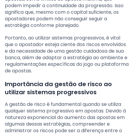
podem impedir a continuidade da progressão. Isso
significa que, mesmo com o capital suficiente, os
apostadores podem não conseguir seguir a
estratégia conforme planejado.
Portanto, ao utilizar sistemas progressivos, é vital
que o apostador esteja ciente dos riscos envolvidos
e da necessidade de uma gestão cuidadosa de sua
banca, além de adaptar a estratégia ao ambiente e
regulamentações específicas do jogo ou plataforma
de apostas.
Importância da gestão de risco ao
utilizar sistemas progressivos
A gestão de risco é fundamental quando se utiliza
qualquer sistema progressivo em apostas. Devido à
natureza exponencial do aumento das apostas em
algumas dessas estratégias, compreender e
administrar os riscos pode ser a diferença entre o