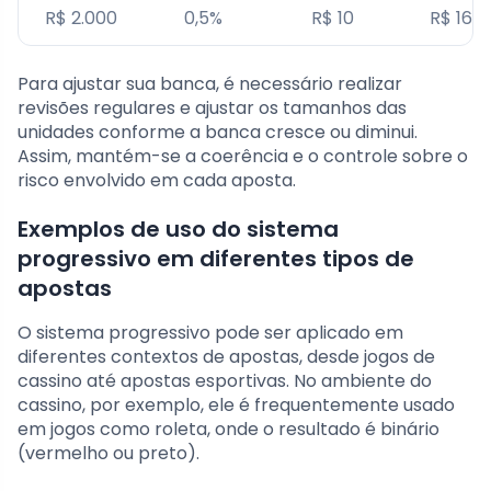
R$ 2.000
0,5%
R$ 10
R$ 160
Para ajustar sua banca, é necessário realizar
revisões regulares e ajustar os tamanhos das
unidades conforme a banca cresce ou diminui.
Assim, mantém-se a coerência e o controle sobre o
risco envolvido em cada aposta.
Exemplos de uso do sistema
progressivo em diferentes tipos de
apostas
O sistema progressivo pode ser aplicado em
diferentes contextos de apostas, desde jogos de
cassino até apostas esportivas. No ambiente do
cassino, por exemplo, ele é frequentemente usado
em jogos como roleta, onde o resultado é binário
(vermelho ou preto).