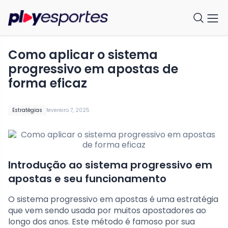
Como aplicar o sistema
progressivo em apostas de
forma eficaz
Estratégias
fevereiro 7, 2025
Introdução ao sistema progressivo em
apostas e seu funcionamento
O sistema progressivo em apostas é uma estratégia
que vem sendo usada por muitos apostadores ao
longo dos anos. Este método é famoso por sua