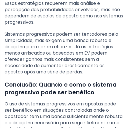
Essas estratégias requerem mais análise e
percepção das probabilidades envolvidas, mas não
dependem de escalas de aposta como nos sistemas
progressivos.
Sistemas progressivos podem ser tentadores pela
simplicidade, mas exigem uma banca robusta e
disciplina para serem eficazes. Já as estratégias
menos arriscadas ou baseadas em EV podem
oferecer ganhos mais consistentes sem a
necessidade de aumentar drasticamente as
apostas após uma série de perdas.
Conclusão: Quando e como o sistema
progressivo pode ser benéfico
O uso de sistemas progressivos em apostas pode
ser benéfico em situações controladas onde o
apostador tem uma banca suficientemente robusta
e a disciplina necessária para seguir fielmente uma