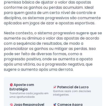
premissa básica de ajustar o valor das apostas
conforme os ganhos ou perdas acumulam. Ideal
para quem gosta de um certo nível de controle e
disciplina, os sistemas progressivos são comumente
aplicados em jogos de azar e apostas esportivas.
Neste contexto, o sistema progressivo sugere que se
aumente ou diminua o valor das apostas de acordo
com a sequência de resultados, de modo a
potencializar os ganhos ou mitigar as perdas. Isso
pode ser feito de diversas formas, como a
progressão positiva, onde se aumenta a aposta
após uma vitória, ou a progressão negativa, que
sugere o aumento após uma derrota.
Aposte com
Potencial de Lucro
Estratégia
Ganhos reais com decisões
Transforme cada jogada em
inteligentes.
uma oportunidade.
Jogo Responsável
Comece Agora