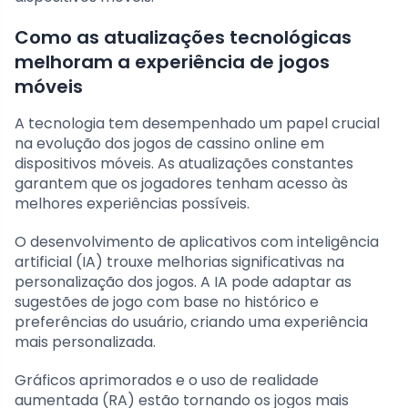
Como as atualizações tecnológicas
melhoram a experiência de jogos
móveis
A tecnologia tem desempenhado um papel crucial
na evolução dos jogos de cassino online em
dispositivos móveis. As atualizações constantes
garantem que os jogadores tenham acesso às
melhores experiências possíveis.
O desenvolvimento de aplicativos com inteligência
artificial (IA) trouxe melhorias significativas na
personalização dos jogos. A IA pode adaptar as
sugestões de jogo com base no histórico e
preferências do usuário, criando uma experiência
mais personalizada.
Gráficos aprimorados e o uso de realidade
aumentada (RA) estão tornando os jogos mais