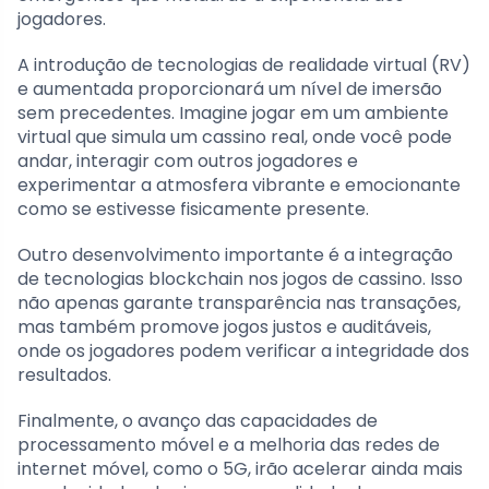
jogadores.
A introdução de tecnologias de realidade virtual (RV)
e aumentada proporcionará um nível de imersão
sem precedentes. Imagine jogar em um ambiente
virtual que simula um cassino real, onde você pode
andar, interagir com outros jogadores e
experimentar a atmosfera vibrante e emocionante
como se estivesse fisicamente presente.
Outro desenvolvimento importante é a integração
de tecnologias blockchain nos jogos de cassino. Isso
não apenas garante transparência nas transações,
mas também promove jogos justos e auditáveis,
onde os jogadores podem verificar a integridade dos
resultados.
Finalmente, o avanço das capacidades de
processamento móvel e a melhoria das redes de
internet móvel, como o 5G, irão acelerar ainda mais