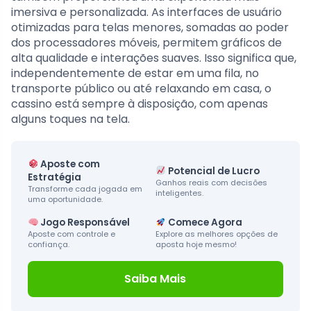
imersiva e personalizada. As interfaces de usuário
otimizadas para telas menores, somadas ao poder
dos processadores móveis, permitem gráficos de
alta qualidade e interações suaves. Isso significa que,
independentemente de estar em uma fila, no
transporte público ou até relaxando em casa, o
cassino está sempre à disposição, com apenas
alguns toques na tela.
Aposte com
Potencial de Lucro
Estratégia
Ganhos reais com decisões
Transforme cada jogada em
inteligentes.
uma oportunidade.
Jogo Responsável
Comece Agora
Aposte com controle e
Explore as melhores opções de
confiança.
aposta hoje mesmo!
Saiba Mais