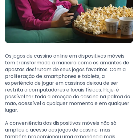
Os jogos de cassino online em dispositivos móveis
têm transformado a maneira como os amantes de
apostas desfrutam de seus jogos favoritos. Com a
proliferação de smartphones e tablets, a
experiência de jogar em cassinos deixou de ser
restrita a computadores e locais físicos. Hoje, é
possível ter toda a emoção do cassino na palma da
mão, acessível a qualquer momento e em qualquer
lugar.
A conveniência dos dispositivos móveis não só
ampliou o acesso aos jogos de cassino, mas
também proporcionou uma experiência mais