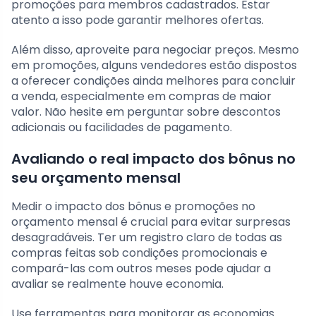
promoções para membros cadastrados. Estar
atento a isso pode garantir melhores ofertas.
Além disso, aproveite para negociar preços. Mesmo
em promoções, alguns vendedores estão dispostos
a oferecer condições ainda melhores para concluir
a venda, especialmente em compras de maior
valor. Não hesite em perguntar sobre descontos
adicionais ou facilidades de pagamento.
Avaliando o real impacto dos bônus no
seu orçamento mensal
Medir o impacto dos bônus e promoções no
orçamento mensal é crucial para evitar surpresas
desagradáveis. Ter um registro claro de todas as
compras feitas sob condições promocionais e
compará-las com outros meses pode ajudar a
avaliar se realmente houve economia.
Use ferramentas para monitorar as economias