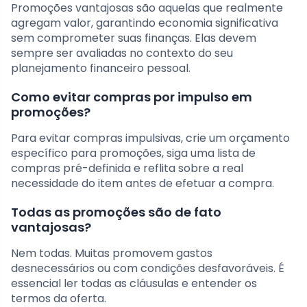
Promoções vantajosas são aquelas que realmente
agregam valor, garantindo economia significativa
sem comprometer suas finanças. Elas devem
sempre ser avaliadas no contexto do seu
planejamento financeiro pessoal.
Como evitar compras por impulso em
promoções?
Para evitar compras impulsivas, crie um orçamento
específico para promoções, siga uma lista de
compras pré-definida e reflita sobre a real
necessidade do item antes de efetuar a compra.
Todas as promoções são de fato
vantajosas?
Nem todas. Muitas promovem gastos
desnecessários ou com condições desfavoráveis. É
essencial ler todas as cláusulas e entender os
termos da oferta.