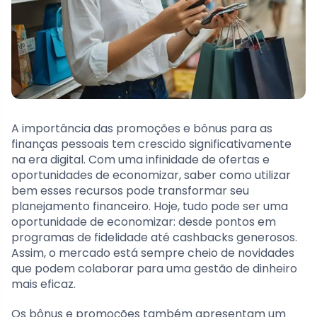
A importância das promoções e bônus para as
finanças pessoais tem crescido significativamente
na era digital. Com uma infinidade de ofertas e
oportunidades de economizar, saber como utilizar
bem esses recursos pode transformar seu
planejamento financeiro. Hoje, tudo pode ser uma
oportunidade de economizar: desde pontos em
programas de fidelidade até cashbacks generosos.
Assim, o mercado está sempre cheio de novidades
que podem colaborar para uma gestão de dinheiro
mais eficaz.
Os bônus e promoções também apresentam um