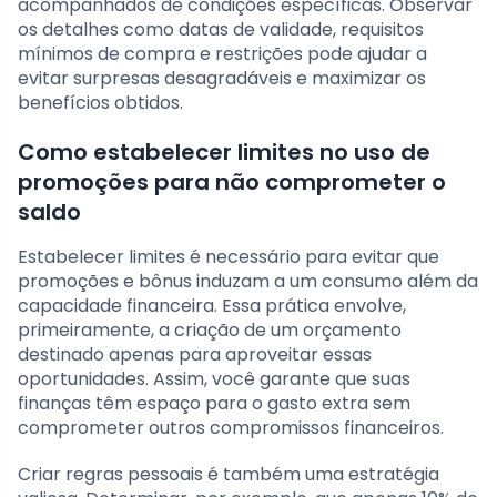
acompanhados de condições específicas. Observar
os detalhes como datas de validade, requisitos
mínimos de compra e restrições pode ajudar a
evitar surpresas desagradáveis e maximizar os
benefícios obtidos.
Como estabelecer limites no uso de
promoções para não comprometer o
saldo
Estabelecer limites é necessário para evitar que
promoções e bônus induzam a um consumo além da
capacidade financeira. Essa prática envolve,
primeiramente, a criação de um orçamento
destinado apenas para aproveitar essas
oportunidades. Assim, você garante que suas
finanças têm espaço para o gasto extra sem
comprometer outros compromissos financeiros.
Criar regras pessoais é também uma estratégia