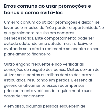
Erros comuns ao usar promoções e
bônus e como evitá-los
Um erro comum ao utilizar promoções é deixar-se
levar pelo impulso de “não perder a oportunidade”, o
que geralmente resulta em compras
desnecessárias. Este comportamento pode ser
evitado adotando uma atitude mais reflexiva e
avaliando se a oferta realmente se encaixa no seu
planejamento financeiro.
Outro engano frequente é não verificar as
condições de resgate dos bônus. Muitos deixam de
utilizar seus pontos ou milhas dentro dos prazos
estipulados, resultando em perdas. É essencial
gerenciar ativamente essas recompensas,
principalmente verificando regularmente suas
datas de vencimento.
Além disso, algumas pessoas esquecem de