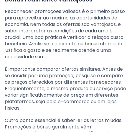
Reconhecer promoções valiosas é o primeiro passo
para aproveitar ao máximo as oportunidades de
economia. Nem todas as ofertas são vantajosas, e
saber interpretar as condições de cada uma é
crucial. Uma boa prática é verificar a relação custo-
benefício. Avalie se o desconto ou bônus oferecido
justifica o gasto e se realmente atende a uma
necessidade sua.
É importante comparar ofertas similares. Antes de
se decidir por uma promoção, pesquise e compare
os preços oferecidos por diferentes fornecedores.
Frequentemente, o mesmo produto ou serviço pode
variar significativamente de preço em diferentes
plataformas, seja pelo e-commerce ou em lojas
físicas.
Outro ponto essencial é saber ler as letras miúdas.
Promoções e bônus geralmente vêm