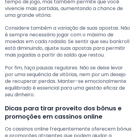
tempo de jogo, mas também permite que você
vivencie mais partidas, aumentando a chance de
uma grande vitória.
Considere também a variação de suas apostas. Não
é sempre necessário jogar com o máximo de
moedas em cada rodada. Se sentir que seu bankroll
está diminuindo, ajuste suas apostas para permitir
mais jogadas a partir do saldo que restou.
Por fim, faça pausas regulares. Não se deixe levar
por uma sequência de vitórias, nem por um desejo
de recuperar perdas. Manter-se emocionalmente
equilibrado é essencial para uma gestão eficaz de
seu dinheiro.
Dicas para tirar proveito dos bônus e
promoções em cassinos online
Os cassinos online frequentemente oferecem bônus
e promoções atraentes que podem ajudar a