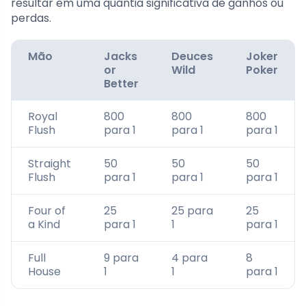
resultar em uma quantia significativa de ganhos ou
perdas.
Mão
Jacks
Deuces
Joker
or
Wild
Poker
Better
Royal
800
800
800
Flush
para 1
para 1
para 1
Straight
50
50
50
Flush
para 1
para 1
para 1
Four of
25
25 para
25
a Kind
para 1
1
para 1
Full
9 para
4 para
8
House
1
1
para 1