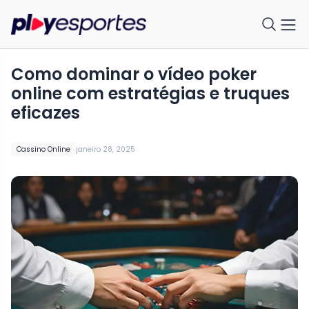
Como dominar o vídeo poker
online com estratégias e truques
eficazes
Cassino Online
janeiro 28, 2025