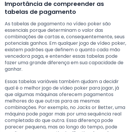
Importância de compreender as
tabelas de pagamento
As tabelas de pagamento no vídeo poker são
essenciais porque determinam o valor das
combinações de cartas e, consequentemente, seus
potenciais ganhos. Em qualquer jogo de vídeo poker,
existem padrões que definem o quanto cada mão
vencedora paga, e entender essas tabelas pode
fazer uma grande diferença em sua capacidade de
ganhar.
Essas tabelas variáveis também ajudam a decidir
qual é o melhor jogo de vídeo poker para jogar, já
que algumas máquinas oferecem pagamentos
melhores do que outras para as mesmas
combinações. Por exemplo, no Jacks or Better, uma
máquina pode pagar mais por uma sequência real
completada do que outra. Essa diferença pode
parecer pequena, mas ao longo do tempo, pode