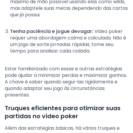
máximo de mão possível usando elas como wilds,
mas adaptele suas metas dependendo das cartas
que já possui.
Tenha paciência e jogue devagar:
Video poker
requer uma abordagem calma e calculada. Não é
um jogo de sorte jornadas rápidas; tome seu
tempo para analisar cada rodada.
Estar familiarizado com essas e outras estratégias
pode ajudar a minimizar perdas e maximizar ganhos.
A chave é saber quando segui-las rigidamente e
quando adaptar seu jogo às circunstâncias
presentes.
Truques eficientes para otimizar suas
partidas no vídeo poker
Além das estratégias básicas, há vários truques e