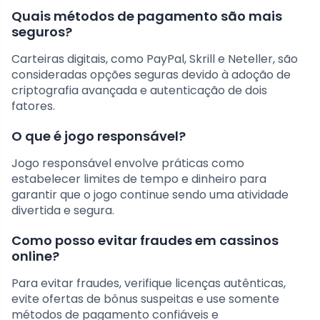
Quais métodos de pagamento são mais
seguros?
Carteiras digitais, como PayPal, Skrill e Neteller, são
consideradas opções seguras devido à adoção de
criptografia avançada e autenticação de dois
fatores.
O que é jogo responsável?
Jogo responsável envolve práticas como
estabelecer limites de tempo e dinheiro para
garantir que o jogo continue sendo uma atividade
divertida e segura.
Como posso evitar fraudes em cassinos
online?
Para evitar fraudes, verifique licenças autênticas,
evite ofertas de bônus suspeitas e use somente
métodos de pagamento confiáveis e