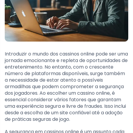
Introduzir o mundo dos cassinos online pode ser uma
jornada emocionante e repleta de oportunidades de
entretenimento. No entanto, com o crescente
número de plataformas disponíveis, surge também
a necessidade de estar atento a possíveis
armadilhas que podem comprometer a segurança
dos jogadores. Ao escolher um cassino online, é
essencial considerar vários fatores que garantam
uma experiência segura e livre de fraudes. Isso inclui
desde a escolha de um site confiável até a adoção
de práticas seguras de jogo.
A segurança em cassinos online é um assunto cada