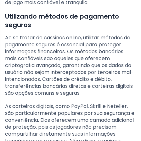
de jogo mais confiável e tranquila.
Utilizando métodos de pagamento
seguros
Ao se tratar de cassinos online, utilizar métodos de
pagamento seguros é essencial para proteger
informações financeiras. Os métodos bancários
mais confiáveis são aqueles que oferecem
criptografia avançada, garantindo que os dados do
usuário não sejam interceptados por terceiros mal-
intencionados. Cartões de crédito e débito,
transferências bancárias diretas e carteiras digitais
são opções comuns e seguras.
As carteiras digitais, como PayPal, Skrill e Neteller,
são particularmente populares por sua segurança e
conveniência. Elas oferecem uma camada adicional
de proteção, pois os jogadores não precisam
compartilhar diretamente suas informações
bancárias com o cassino. Além disso, a maioria