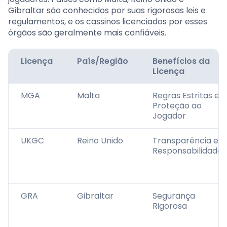
Gibraltar são conhecidos por suas rigorosas leis e
regulamentos, e os cassinos licenciados por esses
órgãos são geralmente mais confiáveis.
Licença
País/Região
Benefícios da
Licença
MGA
Malta
Regras Estritas e
Proteção ao
Jogador
UKGC
Reino Unido
Transparência e
Responsabilidade
GRA
Gibraltar
Segurança
Rigorosa