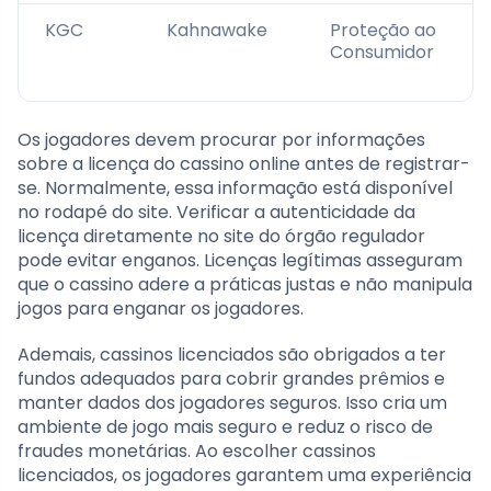
KGC
Kahnawake
Proteção ao
Consumidor
Os jogadores devem procurar por informações
sobre a licença do cassino online antes de registrar-
se. Normalmente, essa informação está disponível
no rodapé do site. Verificar a autenticidade da
licença diretamente no site do órgão regulador
pode evitar enganos. Licenças legítimas asseguram
que o cassino adere a práticas justas e não manipula
jogos para enganar os jogadores.
Ademais, cassinos licenciados são obrigados a ter
fundos adequados para cobrir grandes prêmios e
manter dados dos jogadores seguros. Isso cria um
ambiente de jogo mais seguro e reduz o risco de
fraudes monetárias. Ao escolher cassinos
licenciados, os jogadores garantem uma experiência