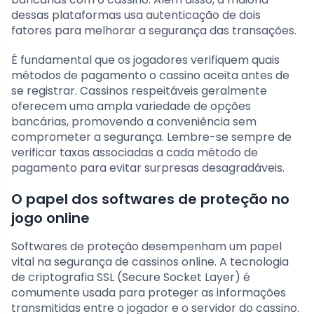
dessas plataformas usa autenticação de dois
fatores para melhorar a segurança das transações.
É fundamental que os jogadores verifiquem quais
métodos de pagamento o cassino aceita antes de
se registrar. Cassinos respeitáveis geralmente
oferecem uma ampla variedade de opções
bancárias, promovendo a conveniência sem
comprometer a segurança. Lembre-se sempre de
verificar taxas associadas a cada método de
pagamento para evitar surpresas desagradáveis.
O papel dos softwares de proteção no
jogo online
Softwares de proteção desempenham um papel
vital na segurança de cassinos online. A tecnologia
de criptografia SSL (Secure Socket Layer) é
comumente usada para proteger as informações
transmitidas entre o jogador e o servidor do cassino.