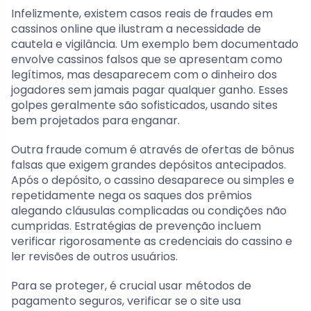
Infelizmente, existem casos reais de fraudes em
cassinos online que ilustram a necessidade de
cautela e vigilância. Um exemplo bem documentado
envolve cassinos falsos que se apresentam como
legítimos, mas desaparecem com o dinheiro dos
jogadores sem jamais pagar qualquer ganho. Esses
golpes geralmente são sofisticados, usando sites
bem projetados para enganar.
Outra fraude comum é através de ofertas de bônus
falsas que exigem grandes depósitos antecipados.
Após o depósito, o cassino desaparece ou simples e
repetidamente nega os saques dos prêmios
alegando cláusulas complicadas ou condições não
cumpridas. Estratégias de prevenção incluem
verificar rigorosamente as credenciais do cassino e
ler revisões de outros usuários.
Para se proteger, é crucial usar métodos de
pagamento seguros, verificar se o site usa