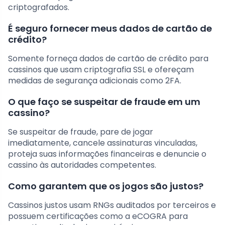
criptografados.
É seguro fornecer meus dados de cartão de
crédito?
Somente forneça dados de cartão de crédito para
cassinos que usam criptografia SSL e ofereçam
medidas de segurança adicionais como 2FA.
O que faço se suspeitar de fraude em um
cassino?
Se suspeitar de fraude, pare de jogar
imediatamente, cancele assinaturas vinculadas,
proteja suas informações financeiras e denuncie o
cassino às autoridades competentes.
Como garantem que os jogos são justos?
Cassinos justos usam RNGs auditados por terceiros e
possuem certificações como a eCOGRA para