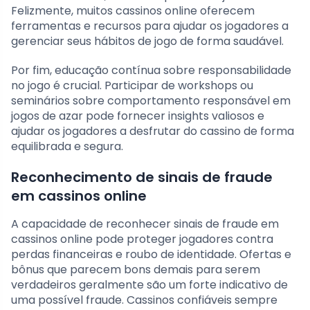
Felizmente, muitos cassinos online oferecem
ferramentas e recursos para ajudar os jogadores a
gerenciar seus hábitos de jogo de forma saudável.
Por fim, educação contínua sobre responsabilidade
no jogo é crucial. Participar de workshops ou
seminários sobre comportamento responsável em
jogos de azar pode fornecer insights valiosos e
ajudar os jogadores a desfrutar do cassino de forma
equilibrada e segura.
Reconhecimento de sinais de fraude
em cassinos online
A capacidade de reconhecer sinais de fraude em
cassinos online pode proteger jogadores contra
perdas financeiras e roubo de identidade. Ofertas e
bônus que parecem bons demais para serem
verdadeiros geralmente são um forte indicativo de
uma possível fraude. Cassinos confiáveis sempre