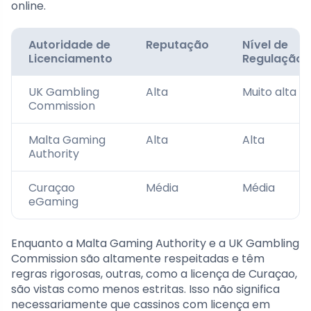
online.
Autoridade de
Reputação
Nível de
Licenciamento
Regulação
UK Gambling
Alta
Muito alta
Commission
Malta Gaming
Alta
Alta
Authority
Curaçao
Média
Média
eGaming
Enquanto a Malta Gaming Authority e a UK Gambling
Commission são altamente respeitadas e têm
regras rigorosas, outras, como a licença de Curaçao,
são vistas como menos estritas. Isso não significa
necessariamente que cassinos com licença em