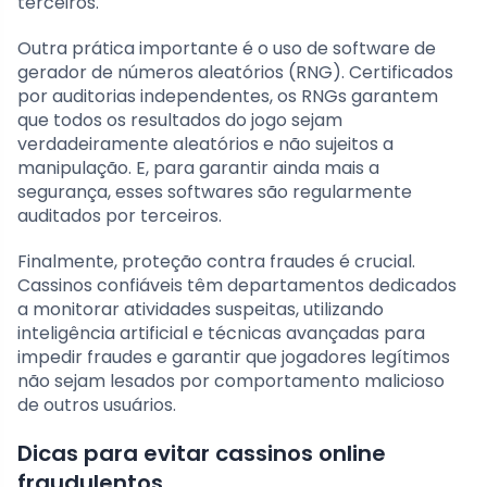
terceiros.
Outra prática importante é o uso de software de
gerador de números aleatórios (RNG). Certificados
por auditorias independentes, os RNGs garantem
que todos os resultados do jogo sejam
verdadeiramente aleatórios e não sujeitos a
manipulação. E, para garantir ainda mais a
segurança, esses softwares são regularmente
auditados por terceiros.
Finalmente, proteção contra fraudes é crucial.
Cassinos confiáveis têm departamentos dedicados
a monitorar atividades suspeitas, utilizando
inteligência artificial e técnicas avançadas para
impedir fraudes e garantir que jogadores legítimos
não sejam lesados por comportamento malicioso
de outros usuários.
Dicas para evitar cassinos online
fraudulentos