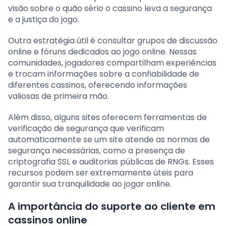
visão sobre o quão sério o cassino leva a segurança
e a justiça do jogo.
Outra estratégia útil é consultar grupos de discussão
online e fóruns dedicados ao jogo online. Nessas
comunidades, jogadores compartilham experiências
e trocam informações sobre a confiabilidade de
diferentes cassinos, oferecendo informações
valiosas de primeira mão.
Além disso, alguns sites oferecem ferramentas de
verificação de segurança que verificam
automaticamente se um site atende as normas de
segurança necessárias, como a presença de
criptografia SSL e auditorias públicas de RNGs. Esses
recursos podem ser extremamente úteis para
garantir sua tranquilidade ao jogar online.
A importância do suporte ao cliente em
cassinos online