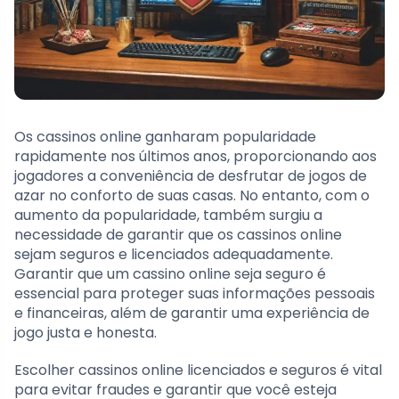
Os cassinos online ganharam popularidade
rapidamente nos últimos anos, proporcionando aos
jogadores a conveniência de desfrutar de jogos de
azar no conforto de suas casas. No entanto, com o
aumento da popularidade, também surgiu a
necessidade de garantir que os cassinos online
sejam seguros e licenciados adequadamente.
Garantir que um cassino online seja seguro é
essencial para proteger suas informações pessoais
e financeiras, além de garantir uma experiência de
jogo justa e honesta.
Escolher cassinos online licenciados e seguros é vital
para evitar fraudes e garantir que você esteja