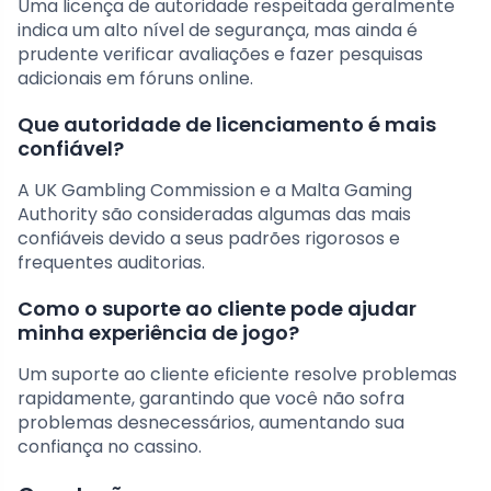
Uma licença de autoridade respeitada geralmente
indica um alto nível de segurança, mas ainda é
prudente verificar avaliações e fazer pesquisas
adicionais em fóruns online.
Que autoridade de licenciamento é mais
confiável?
A UK Gambling Commission e a Malta Gaming
Authority são consideradas algumas das mais
confiáveis devido a seus padrões rigorosos e
frequentes auditorias.
Como o suporte ao cliente pode ajudar
minha experiência de jogo?
Um suporte ao cliente eficiente resolve problemas
rapidamente, garantindo que você não sofra
problemas desnecessários, aumentando sua
confiança no cassino.