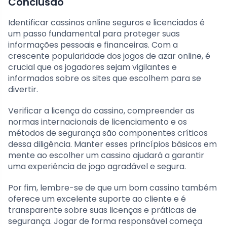
Conclusão
Identificar cassinos online seguros e licenciados é
um passo fundamental para proteger suas
informações pessoais e financeiras. Com a
crescente popularidade dos jogos de azar online, é
crucial que os jogadores sejam vigilantes e
informados sobre os sites que escolhem para se
divertir.
Verificar a licença do cassino, compreender as
normas internacionais de licenciamento e os
métodos de segurança são componentes críticos
dessa diligência. Manter esses princípios básicos em
mente ao escolher um cassino ajudará a garantir
uma experiência de jogo agradável e segura.
Por fim, lembre-se de que um bom cassino também
oferece um excelente suporte ao cliente e é
transparente sobre suas licenças e práticas de
segurança. Jogar de forma responsável começa