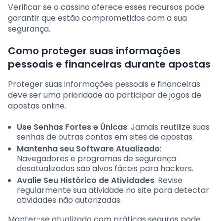
Verificar se o cassino oferece esses recursos pode
garantir que estão comprometidos com a sua
segurança.
Como proteger suas informações
pessoais e financeiras durante apostas
Proteger suas informações pessoais e financeiras
deve ser uma prioridade ao participar de jogos de
apostas online.
Use Senhas Fortes e Únicas
: Jamais reutilize suas
senhas de outras contas em sites de apostas.
Mantenha seu Software Atualizado
:
Navegadores e programas de segurança
desatualizados são alvos fáceis para hackers.
Avalie Seu Histórico de Atividades
: Revise
regularmente sua atividade no site para detectar
atividades não autorizadas.
Manter-se atualizado com práticas seguras pode