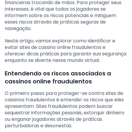
financeiras trocando de mãos. Para proteger seus
interesses, é vital que todos os jogadores se
informem sobre os riscos potenciais e mitiguem
esses riscos através de práticas seguras de
navegação.
Neste artigo, vamos explorar como identificar e
evitar sites de cassino online fraudulentos e
oferecer dicas práticas para garantir sua segurança
enquanto se diverte nesse mundo virtual.
Entendendo os riscos associados a
cassinos online fraudulentos
O primeiro passo para proteger-se contra sites de
cassinos fraudulentos é entender os riscos que eles
apresentam. Sites fraudulentos podem buscar
sequestrar informações pessoais, extorquir dinheiro
ou enganar jogadores através de práticas
perturbadoras e desonestas.