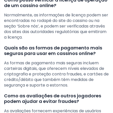
de um cassino online?
Normalmente, as informações de licença podem ser
encontradas no rodapé do site do cassino ou na
seção ‘Sobre nós’, e podem ser verificadas através
dos sites das autoridades regulatórias que emitiram
a licença.
Quais são as formas de pagamento mais
seguras para usar em cassinos online?
As formas de pagamento mais seguras incluem
carteiras digitais, que oferecem níveis elevados de
criptografia e proteção contra fraudes, e cartões de
crédito/débito que também têm medidas de
segurança e suporte a estornos.
Como as avaliações de outros jogadores
podem ajudar a evitar fraudes?
As avaliações fornecem experiências de usuários