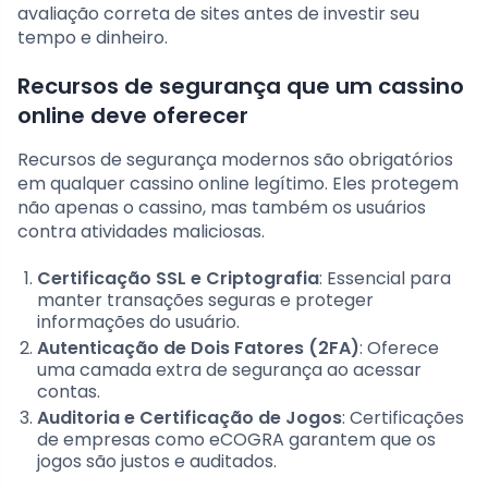
avaliação correta de sites antes de investir seu
tempo e dinheiro.
Recursos de segurança que um cassino
online deve oferecer
Recursos de segurança modernos são obrigatórios
em qualquer cassino online legítimo. Eles protegem
não apenas o cassino, mas também os usuários
contra atividades maliciosas.
Certificação SSL e Criptografia
: Essencial para
manter transações seguras e proteger
informações do usuário.
Autenticação de Dois Fatores (2FA)
: Oferece
uma camada extra de segurança ao acessar
contas.
Auditoria e Certificação de Jogos
: Certificações
de empresas como eCOGRA garantem que os
jogos são justos e auditados.