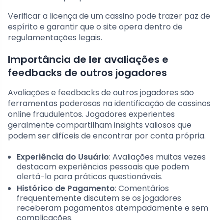
Verificar a licença de um cassino pode trazer paz de
espírito e garantir que o site opera dentro de
regulamentações legais.
Importância de ler avaliações e
feedbacks de outros jogadores
Avaliações e feedbacks de outros jogadores são
ferramentas poderosas na identificação de cassinos
online fraudulentos. Jogadores experientes
geralmente compartilham insights valiosos que
podem ser difíceis de encontrar por conta própria.
Experiência do Usuário
: Avaliações muitas vezes
destacam experiências pessoais que podem
alertá-lo para práticas questionáveis.
Histórico de Pagamento
: Comentários
frequentemente discutem se os jogadores
receberam pagamentos atempadamente e sem
complicações.