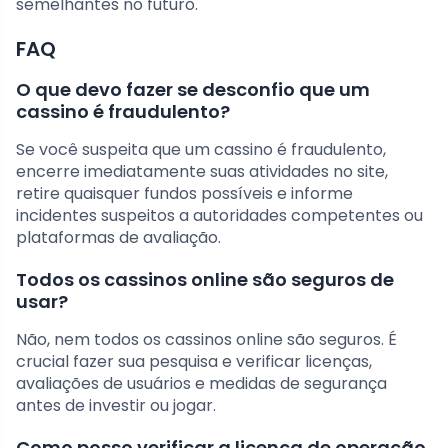
semelhantes no futuro.
FAQ
O que devo fazer se desconfio que um
cassino é fraudulento?
Se você suspeita que um cassino é fraudulento,
encerre imediatamente suas atividades no site,
retire quaisquer fundos possíveis e informe
incidentes suspeitos a autoridades competentes ou
plataformas de avaliação.
Todos os cassinos online são seguros de
usar?
Não, nem todos os cassinos online são seguros. É
crucial fazer sua pesquisa e verificar licenças,
avaliações de usuários e medidas de segurança
antes de investir ou jogar.
Como posso verificar a licença de operação