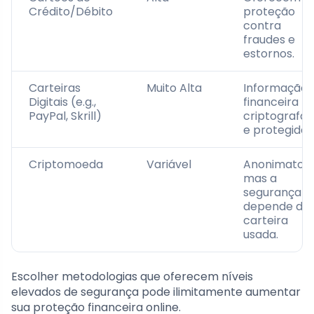
Crédito/Débito
proteção
contra
fraudes e
estornos.
Carteiras
Muito Alta
Informação
Digitais (e.g.,
financeira
PayPal, Skrill)
criptografa
e protegida.
Criptomoeda
Variável
Anonimato,
mas a
segurança
depende da
carteira
usada.
Escolher metodologias que oferecem níveis
elevados de segurança pode ilimitamente aumentar
sua proteção financeira online.