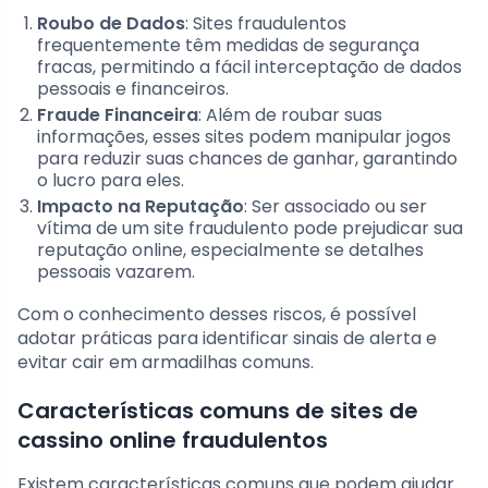
Roubo de Dados
: Sites fraudulentos
frequentemente têm medidas de segurança
fracas, permitindo a fácil interceptação de dados
pessoais e financeiros.
Fraude Financeira
: Além de roubar suas
informações, esses sites podem manipular jogos
para reduzir suas chances de ganhar, garantindo
o lucro para eles.
Impacto na Reputação
: Ser associado ou ser
vítima de um site fraudulento pode prejudicar sua
reputação online, especialmente se detalhes
pessoais vazarem.
Com o conhecimento desses riscos, é possível
adotar práticas para identificar sinais de alerta e
evitar cair em armadilhas comuns.
Características comuns de sites de
cassino online fraudulentos
Existem características comuns que podem ajudar