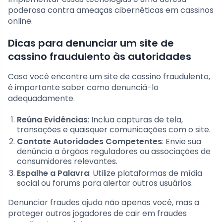
poderosa contra ameaças cibernéticas em cassinos
online.
Dicas para denunciar um site de
cassino fraudulento às autoridades
Caso você encontre um site de cassino fraudulento,
é importante saber como denunciá-lo
adequadamente.
Reúna Evidências
: Inclua capturas de tela,
transações e quaisquer comunicações com o site.
Contate Autoridades Competentes
: Envie sua
denúncia a órgãos reguladores ou associações de
consumidores relevantes.
Espalhe a Palavra
: Utilize plataformas de mídia
social ou forums para alertar outros usuários.
Denunciar fraudes ajuda não apenas você, mas a
proteger outros jogadores de cair em fraudes