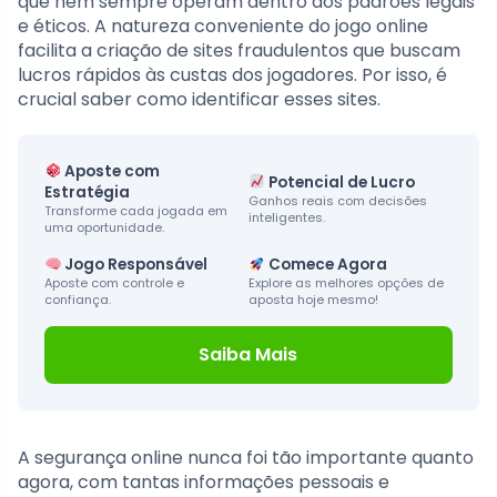
que nem sempre operam dentro dos padrões legais
e éticos. A natureza conveniente do jogo online
facilita a criação de sites fraudulentos que buscam
lucros rápidos às custas dos jogadores. Por isso, é
crucial saber como identificar esses sites.
Aposte com
Potencial de Lucro
Estratégia
Ganhos reais com decisões
Transforme cada jogada em
inteligentes.
uma oportunidade.
Jogo Responsável
Comece Agora
Aposte com controle e
Explore as melhores opções de
confiança.
aposta hoje mesmo!
Saiba Mais
A segurança online nunca foi tão importante quanto
agora, com tantas informações pessoais e