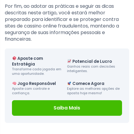
Por fim, ao adotar as práticas e seguir as dicas
descritas neste artigo, você estará melhor
preparado para identificar e se proteger contra
sites de cassino online fraudulentos, mantendo a
segurança de suas informações pessoais e
financeiras.
Aposte com
Potencial de Lucro
Estratégia
Ganhos reais com decisões
Transforme cada jogada em
inteligentes.
uma oportunidade.
Jogo Responsável
Comece Agora
Aposte com controle e
Explore as melhores opções de
confiança.
aposta hoje mesmo!
Saiba Mais