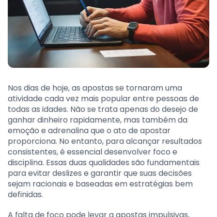
Nos dias de hoje, as apostas se tornaram uma
atividade cada vez mais popular entre pessoas de
todas as idades. Não se trata apenas do desejo de
ganhar dinheiro rapidamente, mas também da
emoção e adrenalina que o ato de apostar
proporciona. No entanto, para alcançar resultados
consistentes, é essencial desenvolver foco e
disciplina. Essas duas qualidades são fundamentais
para evitar deslizes e garantir que suas decisões
sejam racionais e baseadas em estratégias bem
definidas.
A falta de foco pode levar a apostas impulsivas,