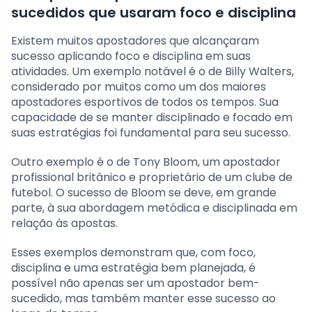
sucedidos que usaram foco e disciplina
Existem muitos apostadores que alcançaram
sucesso aplicando foco e disciplina em suas
atividades. Um exemplo notável é o de Billy Walters,
considerado por muitos como um dos maiores
apostadores esportivos de todos os tempos. Sua
capacidade de se manter disciplinado e focado em
suas estratégias foi fundamental para seu sucesso.
Outro exemplo é o de Tony Bloom, um apostador
profissional britânico e proprietário de um clube de
futebol. O sucesso de Bloom se deve, em grande
parte, à sua abordagem metódica e disciplinada em
relação às apostas.
Esses exemplos demonstram que, com foco,
disciplina e uma estratégia bem planejada, é
possível não apenas ser um apostador bem-
sucedido, mas também manter esse sucesso ao