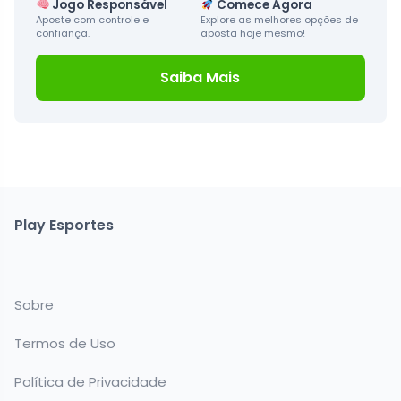
Jogo Responsável
Comece Agora
Aposte com controle e
Explore as melhores opções de
confiança.
aposta hoje mesmo!
Saiba Mais
Play Esportes
Sobre
Termos de Uso
Política de Privacidade