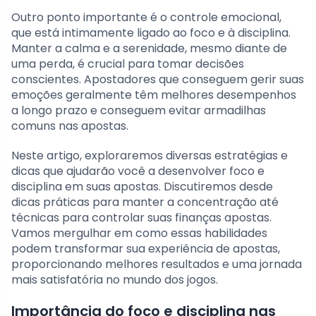
Outro ponto importante é o controle emocional,
que está intimamente ligado ao foco e à disciplina.
Manter a calma e a serenidade, mesmo diante de
uma perda, é crucial para tomar decisões
conscientes. Apostadores que conseguem gerir suas
emoções geralmente têm melhores desempenhos
a longo prazo e conseguem evitar armadilhas
comuns nas apostas.
Neste artigo, exploraremos diversas estratégias e
dicas que ajudarão você a desenvolver foco e
disciplina em suas apostas. Discutiremos desde
dicas práticas para manter a concentração até
técnicas para controlar suas finanças apostas.
Vamos mergulhar em como essas habilidades
podem transformar sua experiência de apostas,
proporcionando melhores resultados e uma jornada
mais satisfatória no mundo dos jogos.
Importância do foco e disciplina nas