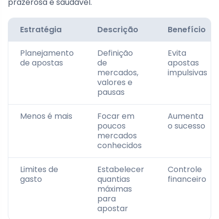
prazerosa e saudável.
Estratégia
Descrição
Benefício
Planejamento
Definição
Evita
de apostas
de
apostas
mercados,
impulsivas
valores e
pausas
Menos é mais
Focar em
Aumenta
poucos
o sucesso
mercados
conhecidos
Limites de
Estabelecer
Controle
gasto
quantias
financeiro
máximas
para
apostar