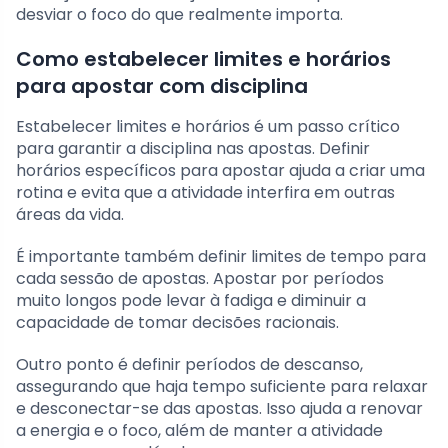
desviar o foco do que realmente importa.
Como estabelecer limites e horários
para apostar com disciplina
Estabelecer limites e horários é um passo crítico
para garantir a disciplina nas apostas. Definir
horários específicos para apostar ajuda a criar uma
rotina e evita que a atividade interfira em outras
áreas da vida.
É importante também definir limites de tempo para
cada sessão de apostas. Apostar por períodos
muito longos pode levar à fadiga e diminuir a
capacidade de tomar decisões racionais.
Outro ponto é definir períodos de descanso,
assegurando que haja tempo suficiente para relaxar
e desconectar-se das apostas. Isso ajuda a renovar
a energia e o foco, além de manter a atividade