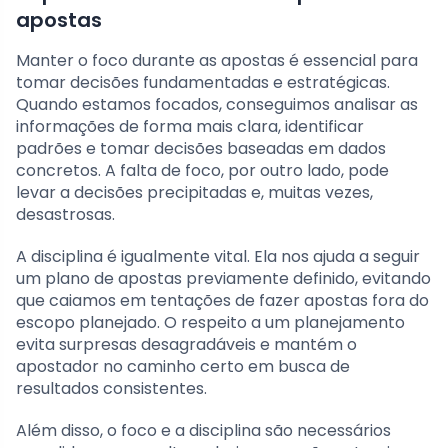
apostas
Manter o foco durante as apostas é essencial para
tomar decisões fundamentadas e estratégicas.
Quando estamos focados, conseguimos analisar as
informações de forma mais clara, identificar
padrões e tomar decisões baseadas em dados
concretos. A falta de foco, por outro lado, pode
levar a decisões precipitadas e, muitas vezes,
desastrosas.
A disciplina é igualmente vital. Ela nos ajuda a seguir
um plano de apostas previamente definido, evitando
que caiamos em tentações de fazer apostas fora do
escopo planejado. O respeito a um planejamento
evita surpresas desagradáveis e mantém o
apostador no caminho certo em busca de
resultados consistentes.
Além disso, o foco e a disciplina são necessários