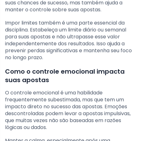
suas chances de sucesso, mas também ajuda a
manter o controle sobre suas apostas.
Impor limites também é uma parte essencial da
disciplina. Estabeleça um limite diário ou semanal
para suas apostas e não ultrapasse esse valor
independentemente dos resultados. Isso ajuda a
prevenir perdas significativas e mantenha seu foco
no longo prazo.
Como o controle emocional impacta
suas apostas
O controle emocional é uma habilidade
frequentemente subestimada, mas que tem um
impacto direto no sucesso das apostas. Emoções
descontroladas podem levar a apostas impulsivas,
que muitas vezes não são baseadas em razões
lógicas ou dados.
Manter a calma, especialmente após uma