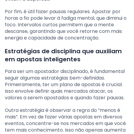
Por fim, é útil fazer pausas regulares. Apostar por
horas a fio pode levar à fadiga mental, que diminui o
foco. Intervalos curtos permitem que a mente
descanse, garantindo que você retorne com mais
energia e capacidade de concentração.
Estratégias de disciplina que auxiliam
em apostas inteligentes
Para ser um apostador disciplinado, é fundamental
seguir algumas estratégias bem-definidas.
Primeiramente, ter um plano de apostas é crucial.
Isso envolve definir quais mercados atacar, os
valores a serem apostados e quando fazer pausas.
Outra estratégia é observar a regra do “menos é
mais”. Em vez de fazer várias apostas em diversos
eventos, concentre-se nos mercados em que você
tem mais conhecimento. Isso não apenas aumenta