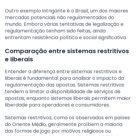
Outro exemplo intrigante é o Brasil, um dos maiores
mercados potenciais não regulamentados do
mundo. Embora várias tentativas de legalização e
regulamentação tenham sido feitas, ainda
enfrentam resistência política e social significativa.
Comparação entre sistemas restritivos
e liberais
Entender a diferença entre sistemas restritivos e
liberais é fundamental para analisar o impacto da
regulamentação das apostas. Sistemas restritivos
tendem a limitar a disponibilidade de serviços de
apostas, enquanto sistemas liberais permitem maior
liberdade para operadores e consumidores.
Sistemas restritivos, como os observados em países
do Oriente Médio, geralmente proíbem a maioria
das formas de jogo por motivos religiosos ou