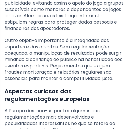
publicidade, evitando assim o apelo do jogo a grupos
suscetíveis como menores e dependentes de jogos
de azar. Além disso, as leis frequentemente
estipulam regras para proteger dados pessoais e
financeiros dos apostadores.
Outro objetivo importante é a integridade dos
esportes e das apostas. Sem regulamentação
adequada, a manipulação de resultados pode surgir,
minando a confiança do público na honestidade dos
eventos esportivos. Regulamentos que exigem
fraudes monitoração e relatórios regulares são
essenciais para manter a competitividade justa.
Aspectos curiosos das
regulamentações europeias
A Europa destaca-se por ter algumas das
regulamentações mais desenvolvidas e
peculiaridades interessantes no que se refere ao