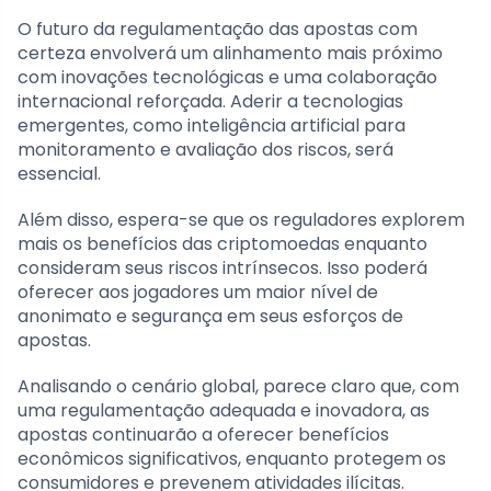
O futuro da regulamentação das apostas com
certeza envolverá um alinhamento mais próximo
com inovações tecnológicas e uma colaboração
internacional reforçada. Aderir a tecnologias
emergentes, como inteligência artificial para
monitoramento e avaliação dos riscos, será
essencial.
Além disso, espera-se que os reguladores explorem
mais os benefícios das criptomoedas enquanto
consideram seus riscos intrínsecos. Isso poderá
oferecer aos jogadores um maior nível de
anonimato e segurança em seus esforços de
apostas.
Analisando o cenário global, parece claro que, com
uma regulamentação adequada e inovadora, as
apostas continuarão a oferecer benefícios
econômicos significativos, enquanto protegem os
consumidores e prevenem atividades ilícitas.