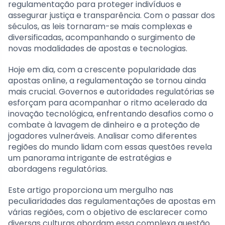
regulamentação para proteger indivíduos e
assegurar justiça e transparência. Com o passar dos
séculos, as leis tornaram-se mais complexas e
diversificadas, acompanhando o surgimento de
novas modalidades de apostas e tecnologias.
Hoje em dia, com a crescente popularidade das
apostas online, a regulamentação se tornou ainda
mais crucial. Governos e autoridades regulatórias se
esforçam para acompanhar o ritmo acelerado da
inovação tecnológica, enfrentando desafios como o
combate à lavagem de dinheiro e a proteção de
jogadores vulneráveis. Analisar como diferentes
regiões do mundo lidam com essas questões revela
um panorama intrigante de estratégias e
abordagens regulatórias.
Este artigo proporciona um mergulho nas
peculiaridades das regulamentações de apostas em
várias regiões, com o objetivo de esclarecer como
diversas culturas abordam essa complexa questão.