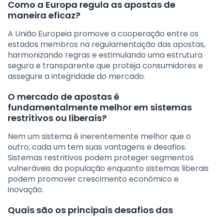
Como a Europa regula as apostas de
maneira eficaz?
A União Europeia promove a cooperação entre os
estados membros na regulamentação das apostas,
harmonizando regras e estimulando uma estrutura
segura e transparente que proteja consumidores e
assegure a integridade do mercado.
O mercado de apostas é
fundamentalmente melhor em sistemas
restritivos ou liberais?
Nem um sistema é inerentemente melhor que o
outro; cada um tem suas vantagens e desafios.
Sistemas restritivos podem proteger segmentos
vulneráveis da população enquanto sistemas liberais
podem promover crescimento econômico e
inovação.
Quais são os principais desafios das