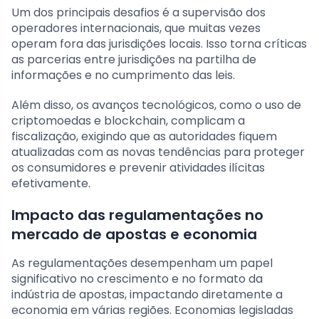
Um dos principais desafios é a supervisão dos
operadores internacionais, que muitas vezes
operam fora das jurisdições locais. Isso torna críticas
as parcerias entre jurisdições na partilha de
informações e no cumprimento das leis.
Além disso, os avanços tecnológicos, como o uso de
criptomoedas e blockchain, complicam a
fiscalização, exigindo que as autoridades fiquem
atualizadas com as novas tendências para proteger
os consumidores e prevenir atividades ilícitas
efetivamente.
Impacto das regulamentações no
mercado de apostas e economia
As regulamentações desempenham um papel
significativo no crescimento e no formato da
indústria de apostas, impactando diretamente a
economia em várias regiões. Economias legisladas