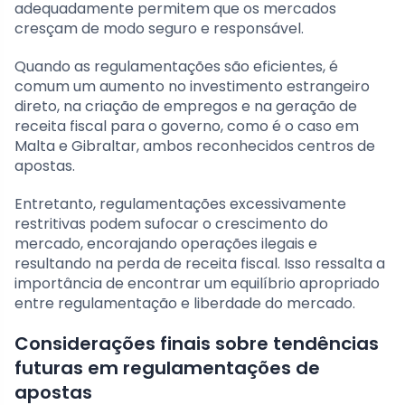
adequadamente permitem que os mercados
cresçam de modo seguro e responsável.
Quando as regulamentações são eficientes, é
comum um aumento no investimento estrangeiro
direto, na criação de empregos e na geração de
receita fiscal para o governo, como é o caso em
Malta e Gibraltar, ambos reconhecidos centros de
apostas.
Entretanto, regulamentações excessivamente
restritivas podem sufocar o crescimento do
mercado, encorajando operações ilegais e
resultando na perda de receita fiscal. Isso ressalta a
importância de encontrar um equilíbrio apropriado
entre regulamentação e liberdade do mercado.
Considerações finais sobre tendências
futuras em regulamentações de
apostas