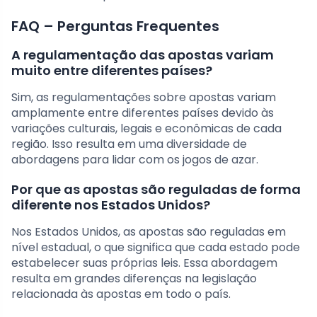
FAQ – Perguntas Frequentes
A regulamentação das apostas variam
muito entre diferentes países?
Sim, as regulamentações sobre apostas variam
amplamente entre diferentes países devido às
variações culturais, legais e econômicas de cada
região. Isso resulta em uma diversidade de
abordagens para lidar com os jogos de azar.
Por que as apostas são reguladas de forma
diferente nos Estados Unidos?
Nos Estados Unidos, as apostas são reguladas em
nível estadual, o que significa que cada estado pode
estabelecer suas próprias leis. Essa abordagem
resulta em grandes diferenças na legislação
relacionada às apostas em todo o país.