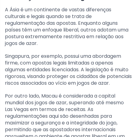
A Ásia é um continente de vastas diferenças
culturais e legais quando se trata de
regulamentação das apostas. Enquanto alguns
países têm um enfoque liberal, outros adotam uma
postura extremamente restritiva em relação aos
jogos de azar.
Singapura, por exemplo, possui uma abordagem
firme, com apostas legais limitadas a apenas
algumas entidades licenciadas. A legislação é muito
rigorosa, visando proteger os cidadãos de potenciais
riscos associados ao vício em jogos de azar.
Por outro lado, Macau é considerada a capital
mundial dos jogos de azar, superando até mesmo
Las Vegas em termos de receitas. As
regulamentações aqui são desenhadas para
maximizar a segurança e a integridade do jogo,
permitindo que as apostadores internacionais
aproveitem o ambiente de apostas liberal em um