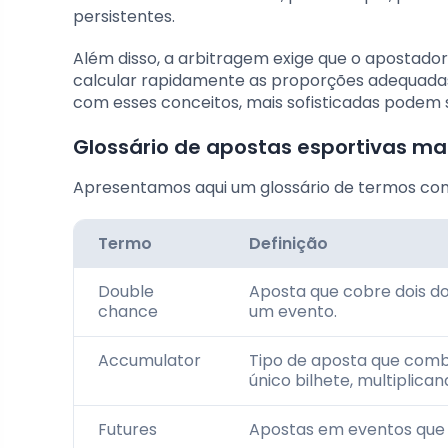
persistentes.
Além disso, a arbitragem exige que o apostado
calcular rapidamente as proporções adequadas 
com esses conceitos, mais sofisticadas podem s
Glossário de apostas esportivas m
Apresentamos aqui um glossário de termos com
Termo
Definição
Double
Aposta que cobre dois do
chance
um evento.
Accumulator
Tipo de aposta que comb
único bilhete, multiplican
Futures
Apostas em eventos que o