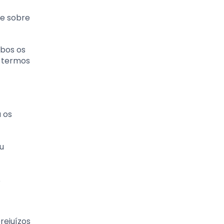
se sobre
mbos os
s termos
 os
u
o
rejuízos