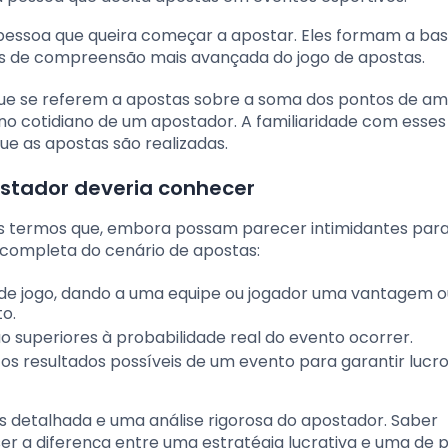
pessoa que queira começar a apostar. Eles formam a ba
as de compreensão mais avançada do jogo de apostas.
 que se referem a apostas sobre a soma dos pontos de a
o cotidiano de um apostador. A familiaridade com esse
e as apostas são realizadas.
stador deveria conhecer
 termos que, embora possam parecer intimidantes para
 completa do cenário de apostas:
de jogo, dando a uma equipe ou jogador uma vantagem o
to.
 superiores à probabilidade real do evento ocorrer.
os resultados possíveis de um evento para garantir lucr
detalhada e uma análise rigorosa do apostador. Saber
ser a diferença entre uma estratégia lucrativa e uma de p