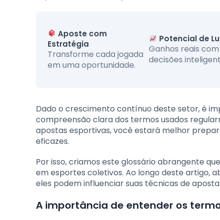
Aposte com
Potencial de L
Estratégia
Ganhos reais com
Transforme cada jogada
decisões inteligen
em uma oportunidade.
Dado o crescimento contínuo deste setor, é im
compreensão clara dos termos usados regular
apostas esportivas, você estará melhor prepar
eficazes.
Por isso, criamos este glossário abrangente que
em esportes coletivos. Ao longo deste artig
eles podem influenciar suas técnicas de aposta
A importância de entender os termo