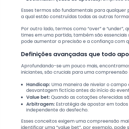
Esses termos são fundamentais para qualquer 
a qual estão construídas todas as outras form
Por outro lado, termos como “over” e “under”,
times em uma partida, também são essenciais n
pode aumentar a precisão e a confiança com qu
Definições avançadas que todo apo
Aprofundando-se um pouco mais, encontramos
iniciantes, são cruciais para uma compreensão
Handicap:
Uma maneira de nivelar o campo 
desvantagem fictícia antes do início do even
Value bet:
Quando as cotações oferecidas são
Arbitragem:
Estratégia de apostar em todos 
independente do desfecho.
Esses conceitos exigem uma compreensão mais 
identificar uma “value bet”, por exemplo, pode 